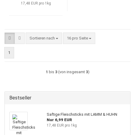
17,48 EUR pro 1kg
Sortieren nach
pro Seite
Sortieren nach
16 pro Seite
1
1
bis
3
(von insgesamt
3
)
Bestseller
Saftige Fleischsticks mit LAMM & HUHN
Nur 6,99 EUR
17,48 EUR pro 1kg