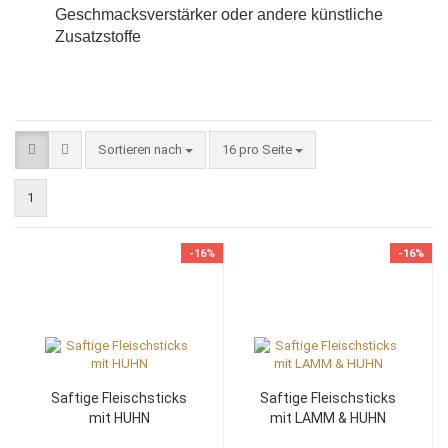
Geschmacksverstärker oder andere künstliche
Zusatzstoffe
Sortieren nach
pro Seite
Sortieren nach
16 pro Seite
1
-16%
-16%
Saftige Fleischsticks
Saftige Fleischsticks
mit HUHN
mit LAMM & HUHN