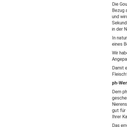
Die Gou
Bezug a
und wir
Sekunde
in der 
In natu
eines B
Wir hab
Angepas
Damit e
Fleisch
ph-Wer
Dem ph-
geschen
Nierens
gut für
Ihrer Ka
Das err