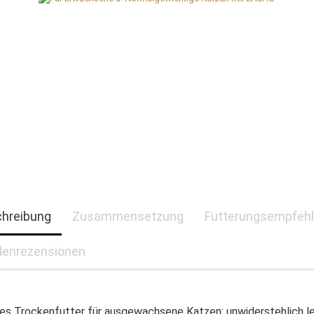
hreibung
Zusammensetzung
Fütterungsempfeh
enrezensionen
s Trockenfutter für ausgewachsene Katzen: unwiderstehlich l