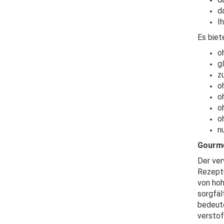
d
I
Es biet
o
g
z
o
o
o
o
n
Gourme
Der ver
Rezeptu
von hoh
sorgfäl
bedeute
versto