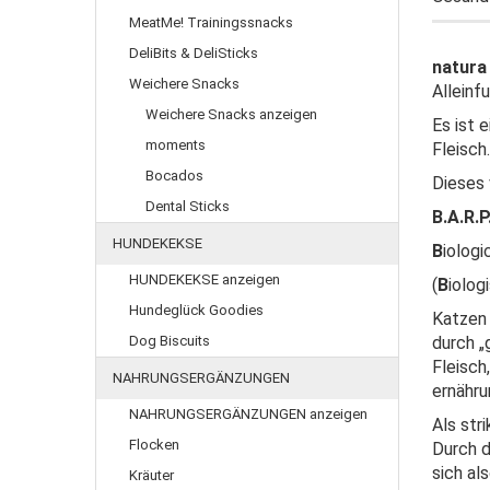
MeatMe! Trainingssnacks
DeliBits & DeliSticks
natura 
Weichere Snacks
Alleinfu
Weichere Snacks anzeigen
Es ist 
moments
Fleisch.
Bocados
Dieses 
Dental Sticks
B.A.R.P
HUNDEKEKSE
B
iologi
HUNDEKEKSE anzeigen
(
B
iolog
Hundeglück Goodies
Katzen 
Dog Biscuits
durch „g
Fleisch
NAHRUNGSERGÄNZUNGEN
ernähru
NAHRUNGSERGÄNZUNGEN anzeigen
Als str
Flocken
Durch 
sich al
Kräuter