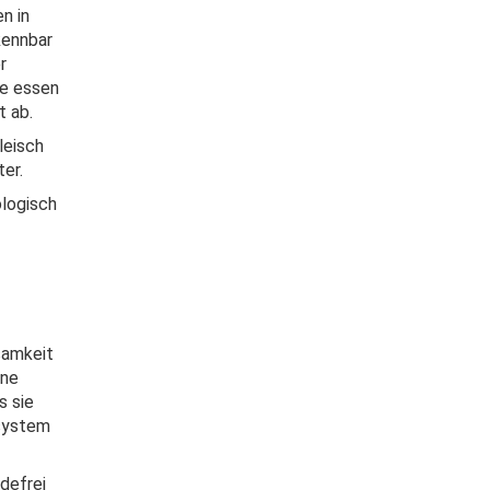
n in
kennbar
r
ie essen
t ab.
leisch
ter.
ologisch
samkeit
ine
s sie
ssystem
defrei