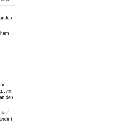
sundes
rohem
ine
: „viel
 an den
darf.
andelt