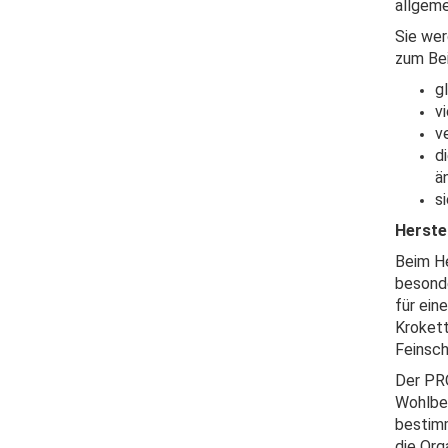
allgeme
Sie wer
zum Bei
g
v
v
d
ä
s
Herste
Beim H
besonde
für ein
Krokett
Feinsch
Der PRO
Wohlbef
bestim
die Org