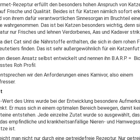
rmet-Rezeptur erfüllt den besonders hohen Anspruch von Katze
uf Frische und Qualität. Beides ist für Katzen nämlich sofort er
d von ihrem dafür verantwortlichen Sinnesorgan im Bruchteil eine
 wahrgenommen. Das ist bei Katzen besonders wichtig, denn s
Natur nur Frisches und lehnen Verdorbenes, Aas und Kadaver strik
ra diet Cat sind die Nährstoffe enthalten, die sich in dem rohen F
eutetiers finden. Das ist sehr außergewöhnlich für ein Katzenfut
en diesen Ansatz selbst entwickelt und nennen ihn B.A.R.P. = Bi
stes Roh Profil.
ntsprechen wir den Anforderungen eines Karnivor, also einem
fresser.
t
Wert des Urins wurde bei der Entwicklung besondere Aufmerk
kt. Er muss sich in einem optimalen Bereich bewegen, damit ke
teine entstehen. Jede einzelne Zutat wurde so ausgewählt, das
 das empfindliche und krankheitsanfällige Nieren- und Harnweg
tze ist.
eicht man nicht nur durch eine getreidefreie Rezeptur. Nur getrei