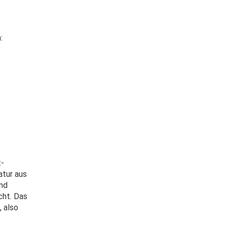
n:
t-
atur aus
nd
cht. Das
 also