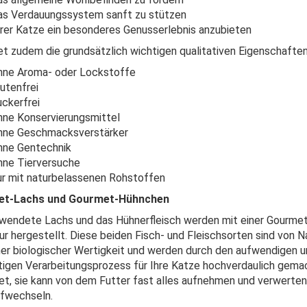
as Verdauungssystem sanft zu stützen
hrer Katze ein besonderes Genusserlebnis anzubieten
et zudem die grundsätzlich wichtigen qualitativen Eigenschafte
hne Aroma- oder Lockstoffe
lutenfrei
uckerfrei
hne Konservierungsmittel
hne Geschmacksverstärker
hne Gentechnik
hne Tierversuche
ur mit naturbelassenen Rohstoffen
t-Lachs und Gourmet-Hühnchen
wendete Lachs und das Hühnerfleisch werden mit einer Gourme
r hergestellt. Diese beiden Fisch- und Fleischsorten sind von N
er biologischer Wertigkeit und werden durch den aufwendigen u
tigen Verarbeitungsprozess für Ihre Katze hochverdaulich gema
t, sie kann von dem Futter fast alles aufnehmen und verwerten,
ffwechseln.