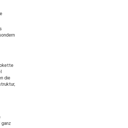
e
s
 sondern
rokette
l
en die
truktur,
e
 ganz