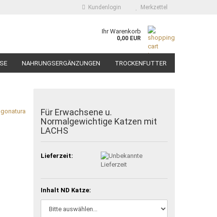
Kundenlogin
Merkzettel
Ihr Warenkorb
0,00 EUR
SE
NAHRUNGSERGÄNZUNGEN
TROCKENFUTTER
HÄNDLER WERDEN
Für Erwachsene u.
ngonatura
Normalgewichtige Katzen mit
LACHS
Lieferzeit:
Inhalt ND Katze: