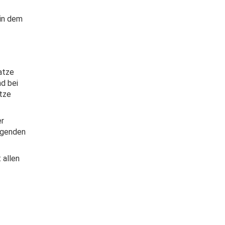
 in dem
atze
nd bei
tze
er
lgenden
 allen