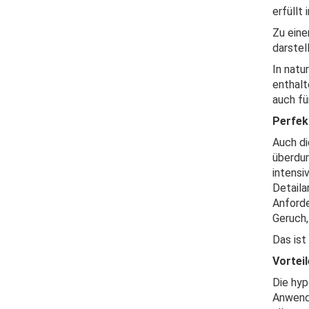
erfüllt
Zu eine
darstell
In natu
enthalt
auch fü
Perfek
Auch di
überdur
intensi
Detaila
Anforde
Geruch
Das ist
Vorteil
Die hyp
Anwendu