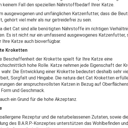
 in keinem Fall den speziellen Nährstoffbedarf Ihrer Katze.
m ausgewogenen und umfänglichen Katzenfutter, dass die Beut
t, gehört viel mehr als nur getreidefrei zu sein.
ra diet Cat sind alle benötigten Nährstoffe im richtigen Verhältni
en. Es ist nicht nur ein umfassend ausgewogenes Katzenfutter,
r Ihre Katze auch bioverfügbar.
te Kroketten
e Beschaffenheit der Krokette spielt für Ihre Katze eine
chschnittlich hohe Rolle. Katze nehmen jede Eigenschaft der K
v wahr. Die Entwicklung einer Krokette bedeutet deshalb sehr vie
rbeit, Sorgfalt und Hingabe. Die natura diet Cat Kroketten erfüll
rungen der anspruchsvollsten Katzen in Bezug auf Oberflächens
, Form und Geschmack.
 auch ein Grund für die hohe Akzeptanz.
e
oallergene Rezeptur und die naturbelassenen Zutaten, sowie di
ng des B.A.R.P.-Konzeptes unterstützen das Wohlbefinden und