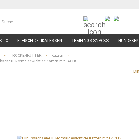
Suche...
STIX
FLEISCH DELIKATESSEN
TRAININGS SNACKS
HUNDEKEK
»
»
»
TROCKENFUTTER
Katzen
hsene u. Normalgewichtige Katzen mit LACHS
Di