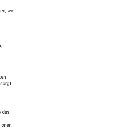
en, wie
er
ten
 sorgt
e das
ionen,