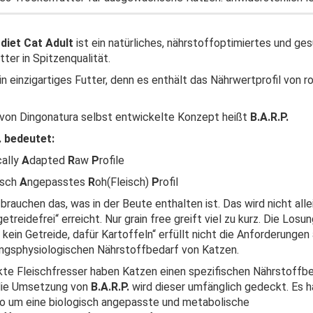
diet Cat Adult
ist ein natürliches, nährstoffoptimiertes und ge
tter in Spitzenqualität.
ein einzigartiges Futter, denn es enthält das Nährwertprofil von 
von Dingonatura selbst entwickelte Konzept heißt
B.A.R.P.
. bedeutet:
cally
A
dapted
R
aw
P
rofile
isch
A
ngepasstes
R
oh(Fleisch)
P
rofil
brauchen das, was in der Beute enthalten ist. Das wird nicht alle
etreidefrei“ erreicht. Nur grain free greift viel zu kurz. Die Losung
, kein Getreide, dafür Kartoffeln“ erfüllt nicht die Anforderungen
ngsphysiologischen Nährstoffbedarf von Katzen.
ikte Fleischfresser haben Katzen einen spezifischen Nährstoffbe
die Umsetzung von
B.A.R.P.
wird dieser umfänglich gedeckt. Es h
so um eine biologisch angepasste und metabolische