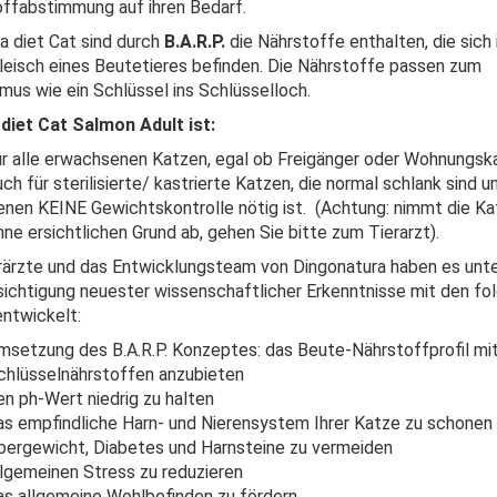
ffabstimmung auf ihren Bedarf.
ra diet Cat sind durch
B.A.R.P.
die Nährstoffe enthalten, die sich
leisch eines Beutetieres befinden. Die Nährstoffe passen zum
mus wie ein Schlüssel ins Schlüsselloch.
diet Cat Salmon Adult ist:
ür alle erwachsenen Katzen, egal ob Freigänger oder Wohnungsk
ch für sterilisierte/ kastrierte Katzen, die normal schlank sind u
enen KEINE Gewichtskontrolle nötig ist. (Achtung: nimmt die Ka
hne ersichtlichen Grund ab, gehen Sie bitte zum Tierarzt).
rärzte und das Entwicklungsteam von Dingonatura haben es unt
ichtigung neuester wissenschaftlicher Erkenntnisse mit den fo
entwickelt:
msetzung des B.A.R.P. Konzeptes: das Beute-Nährstoffprofil mit
chlüsselnährstoffen anzubieten
en ph-Wert niedrig zu halten
as empfindliche Harn- und Nierensystem Ihrer Katze zu schonen
bergewicht, Diabetes und Harnsteine zu vermeiden
llgemeinen Stress zu reduzieren
as allgemeine Wohlbefinden zu fördern