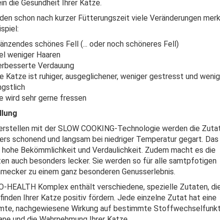
in die Gesundheit Ihrer Katze.
den schon nach kurzer Fütterungszeit viele Veränderungen merk
spiel:
länzendes schönes Fell (... oder noch schöneres Fell)
iel weniger Haaren
erbesserte Verdauung
ie Katze ist ruhiger, ausgeglichener, weniger gestresst und wenig
ngstlich
ie wird sehr gerne fressen
llung
erstellen mit der SLOW COOKING-Technologie werden die Zuta
rs schonend und langsam bei niedriger Temperatur gegart. Das
e hohe Bekömmlichkeit und Verdaulichkeit. Zudem macht es die
en auch besonders lecker. Sie werden so für alle samtpfotigen
mecker zu einem ganz besonderen Genusserlebnis.
-HEALTH Komplex enthält verschiedene, spezielle Zutaten, di
inden Ihrer Katze positiv fördern. Jede einzelne Zutat hat eine
mte, nachgewiesene Wirkung auf bestimmte Stoffwechselfunkt
ane und die Wahrnehmung Ihrer Katze.