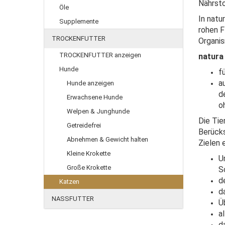
Nährsto
Öle
In natu
Supplemente
rohen F
TROCKENFUTTER
Organis
TROCKENFUTTER anzeigen
natura 
Hunde
f
au
Hunde anzeigen
d
Erwachsene Hunde
o
Welpen & Junghunde
Die Tie
Getreidefrei
Berücks
Abnehmen & Gewicht halten
Zielen 
Kleine Krokette
U
Große Krokette
S
d
Katzen
d
NASSFUTTER
Ü
a
d