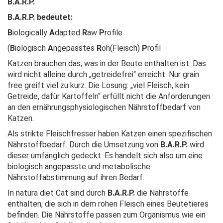
B.A.R.P.
B.A.R.P. bedeutet:
B
iologically
A
dapted
R
aw
P
rofile
(
B
iologisch
A
ngepasstes
R
oh(Fleisch)
P
rofil
Katzen brauchen das, was in der Beute enthalten ist. Das
wird nicht alleine durch „getreidefrei“ erreicht. Nur grain
free greift viel zu kurz. Die Losung: „viel Fleisch, kein
Getreide, dafür Kartoffeln“ erfüllt nicht die Anforderungen
an den ernährungsphysiologischen Nährstoffbedarf von
Katzen.
Als strikte Fleischfresser haben Katzen einen spezifischen
Nährstoffbedarf. Durch die Umsetzung von
B.A.R.P.
wird
dieser umfänglich gedeckt. Es handelt sich also um eine
biologisch angepasste und metabolische
Nährstoffabstimmung auf ihren Bedarf.
In natura diet Cat sind durch
B.A.R.P.
die Nährstoffe
enthalten, die sich in dem rohen Fleisch eines Beutetieres
befinden. Die Nährstoffe passen zum Organismus wie ein