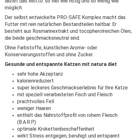
lautet das Motto: so viel wie nötig und so wenig wie
möglich.
Der selbst entwickelte PRO-SAFE Komplex macht das
Futter mit rein natürlichen Bestandteilen haltbar. Er
besteht aus Rosmarinextrakt und tocopherolreichen Ölen,
die beide geschmacksneutral sind.
Ohne Farbstoffe, künstlichen Aroma- oder
Konservierungsstoffen und ohne Zucker.
Gesunde und entspannte Katzen mit natura diet
sehr hohe Akzeptanz
kalorienreduziert
super leckeres Geschmackserlebnis für Ihre Katze
mit speziell verarbeiteten Fisch und Fleisch
prachtvolles Fell
weniger Haaren
enthält das Nährstoffprofil von rohem Fleisch
(B.A.R.P.)
optimale Krokettenbeschaffenheit
wirkt Stress entgegen, beruhigt und entspannt