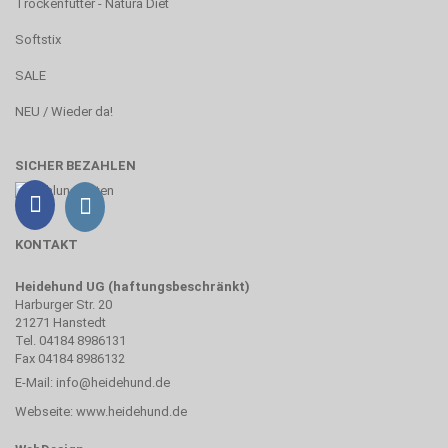
Trockenfutter - Natura Diet
Softstix
SALE
NEU / Wieder da!
SICHER BEZAHLEN
KONTAKT
Heidehund UG (haftungsbeschränkt)
Harburger Str. 20
21271 Hanstedt
Tel. 04184 8986131
Fax 04184 8986132
E-Mail:
info@heidehund.de
Webseite:
www.heidehund.de