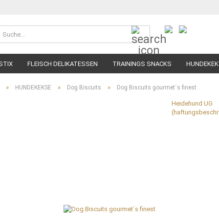
Suche...
STIX
FLEISCH DELIKATESSEN
TRAININGS SNACKS
HUNDEKEK
»
»
»
HUNDEKEKSE
Dog Biscuits
Dog Biscuits gourmet´s finest
Heidehund UG
(haftungsbeschr