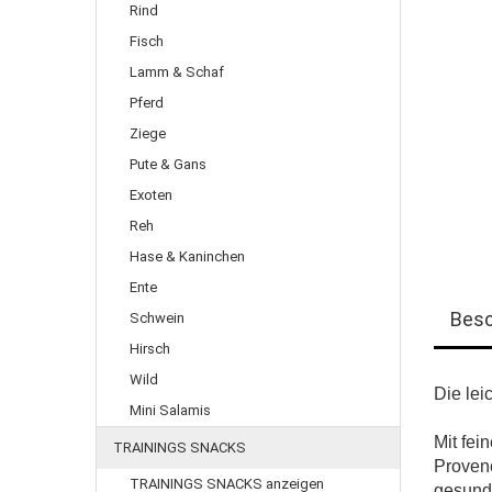
Rind
Fisch
Lamm & Schaf
Pferd
Ziege
Pute & Gans
Exoten
Reh
Hase & Kaninchen
Ente
Besc
Schwein
Hirsch
Wild
Die lei
Mini Salamis
Mit fei
TRAININGS SNACKS
Provenc
TRAININGS SNACKS anzeigen
gesunde