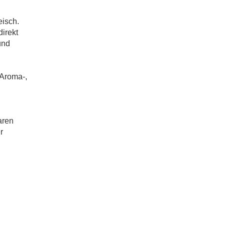
isch.
irekt
und
 Aroma-,
aren
r