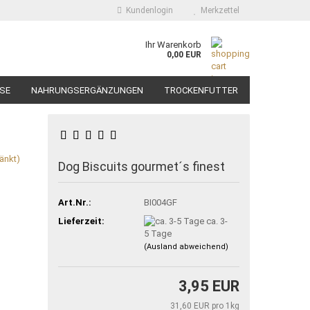
Kundenlogin
Merkzettel
Ihr Warenkorb
0,00 EUR
SE
NAHRUNGSERGÄNZUNGEN
TROCKENFUTTER
HÄNDLER WERDEN
änkt)
Dog Biscuits gourmet´s finest
Art.Nr.:
BI004GF
Lieferzeit:
ca. 3-
5 Tage
(Ausland abweichend)
3,95 EUR
31,60 EUR pro 1kg