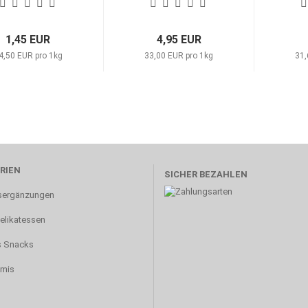
1,45 EUR
4,95 EUR
4,50 EUR pro 1kg
33,00 EUR pro 1kg
31,
RIEN
SICHER BEZAHLEN
sergänzungen
Delikatessen
s Snacks
amis