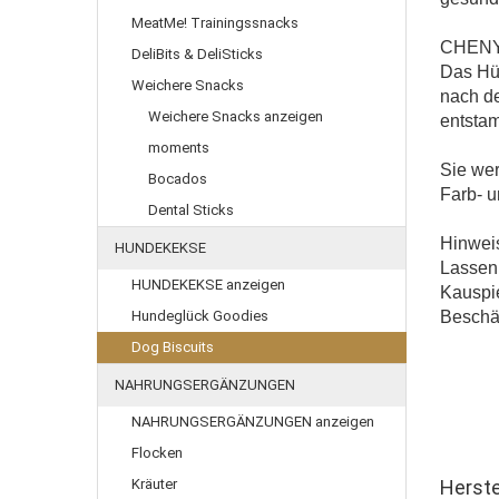
MeatMe! Trainingssnacks
CHENY &
DeliBits & DeliSticks
Das Hüh
Weichere Snacks
nach de
Weichere Snacks anzeigen
entsta
moments
Sie wer
Bocados
Farb- u
Dental Sticks
Hinwei
HUNDEKEKSE
Lassen 
HUNDEKEKSE anzeigen
Kauspie
Hundeglück Goodies
Beschäf
Dog Biscuits
NAHRUNGSERGÄNZUNGEN
NAHRUNGSERGÄNZUNGEN anzeigen
Flocken
Kräuter
Herste