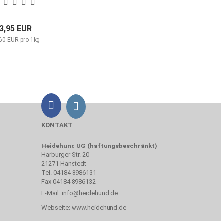
3,95 EUR
60 EUR pro 1kg
KONTAKT
Heidehund UG (haftungsbeschränkt)
Harburger Str. 20
21271 Hanstedt
Tel. 04184 8986131
Fax 04184 8986132
E-Mail:
info@heidehund.de
Webseite:
www.heidehund.de