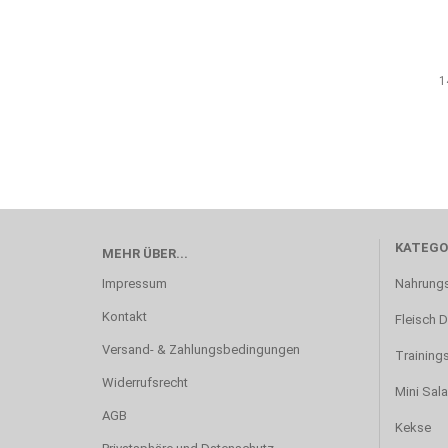
1
KATEGO
MEHR ÜBER...
Impressum
Nahrung
Kontakt
Fleisch 
Versand- & Zahlungsbedingungen
Training
Widerrufsrecht
Mini Sal
AGB
Kekse