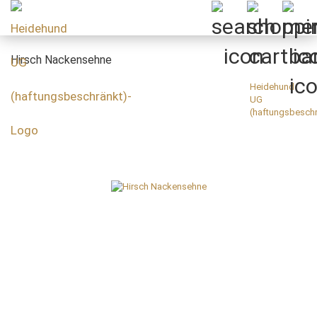
Hirsch Nackensehne
Heidehund
UG
(haftungsbeschr