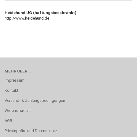
Heidehund UG (haftungsbeschränkt)
http://www.heidehund.de
MEHR ÜBER...
Impressum
Kontakt
Versand- & Zahlungsbedingungen
Widerrufsrecht
AGB
Privatsphäre und Datenschutz