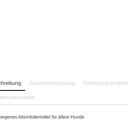
hreibung
Zusammensetzung
Fütterumgsempfeh
enrezensionen
ergenes Alleinfuttermittel für ältere Hunde