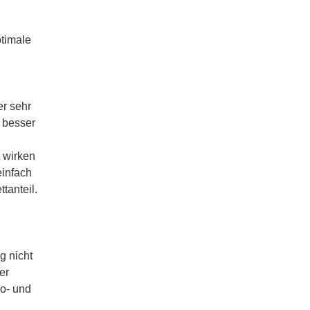
ptimale
er sehr
 besser
 wirken
einfach
tanteil.
g nicht
er
o- und