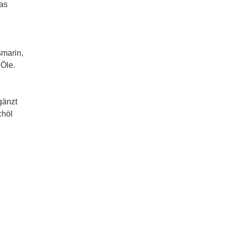
das
smarin,
 Öle.
n
gänzt
chöl