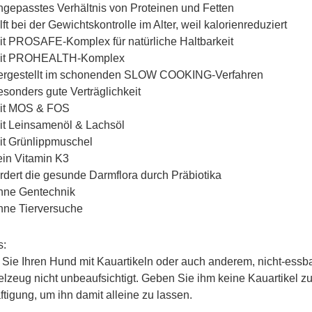
ngepasstes Verhältnis von Proteinen und Fetten
lft bei der Gewichtskontrolle im Alter, weil kalorienreduziert
it PROSAFE-Komplex für natürliche Haltbarkeit
it PROHEALTH-Komplex
ergestellt im schonenden SLOW COOKING-Verfahren
esonders gute Verträglichkeit
it MOS & FOS
it Leinsamenöl & Lachsöl
it Grünlippmuschel
ein Vitamin K3
ördert die gesunde Darmflora durch Präbiotika
hne Gentechnik
hne Tierversuche
s:
Sie Ihren Hund mit Kauartikeln oder auch anderem, nicht-essb
lzeug nicht unbeaufsichtigt. Geben Sie ihm keine Kauartikel zu
tigung, um ihn damit alleine zu lassen.