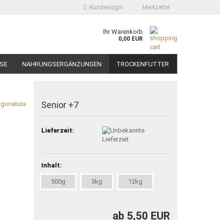
Kundenlogin
Merkzettel
Ihr Warenkorb
0,00 EUR
SE
NAHRUNGSERGÄNZUNGEN
TROCKENFUTTER
HÄNDLER WERDEN
Senior +7
ngonatura
Lieferzeit:
Inhalt:
500g
3kg
12kg
ab 5,50 EUR