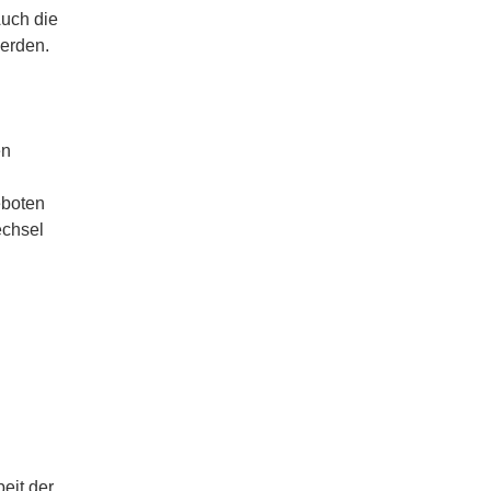
Auch die
werden.
en
eboten
echsel
eit der