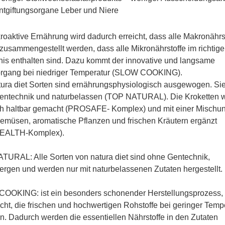
ntgiftungsorgane Leber und Niere
roaktive Ernährung wird dadurch erreicht, dass alle Makronährs
 zusammengestellt werden, dass alle Mikronährstoffe im richtig
nis enthalten sind. Dazu kommt der innovative und langsame
rgang bei niedriger Temperatur (SLOW COOKING).
tura diet Sorten sind ernährungsphysiologisch ausgewogen. Sie
entechnik und naturbelassen (TOP NATURAL). Die Kroketten 
ch haltbar gemacht (PROSAFE- Komplex) und mit einer Mischu
emüsen, aromatische Pflanzen und frischen Kräutern ergänzt
EALTH-Komplex).
URAL: Alle Sorten von natura diet sind ohne Gentechnik,
ergen und werden nur mit naturbelassenen Zutaten hergestellt.
OOKING: ist ein besonders schonender Herstellungsprozess, 
cht, die frischen und hochwertigen Rohstoffe bei geringer Temp
n. Dadurch werden die essentiellen Nährstoffe in den Zutaten