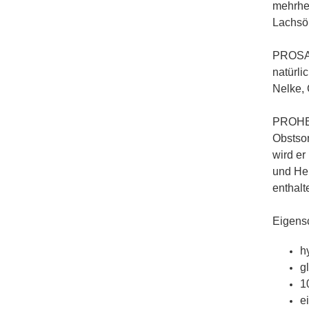
mehrhei
Lachsöl
PROSAF
natürli
Nelke, 
PROHEA
Obstsor
wird er
und Hei
enthalt
Eigensc
h
gl
1
e