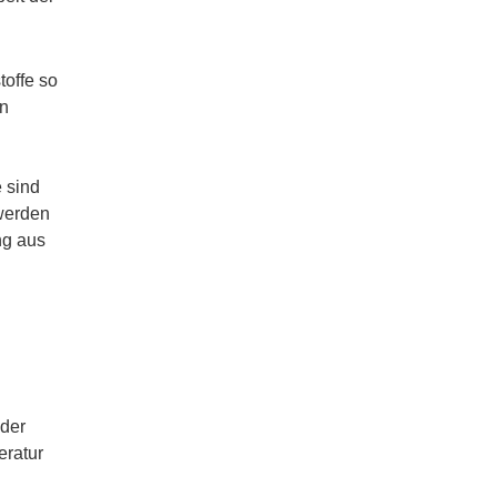
toffe so
en
 sind
werden
ng aus
der
eratur