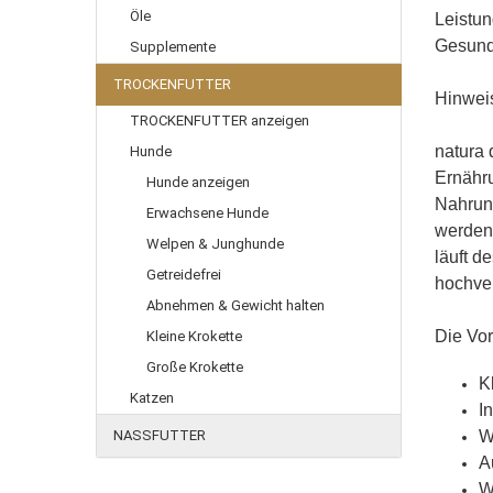
Öle
Leistun
Gesundh
Supplemente
TROCKENFUTTER
Hinweis
TROCKENFUTTER anzeigen
natura 
Hunde
Ernähru
Hunde anzeigen
Nahrun
Erwachsene Hunde
werden,
Welpen & Junghunde
läuft d
Getreidefrei
hochver
Abnehmen & Gewicht halten
Die Vor
Kleine Krokette
Große Krokette
K
Katzen
I
NASSFUTTER
W
A
W