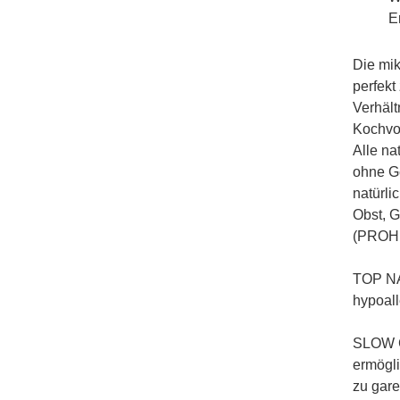
E
Die mik
perfekt
Verhält
Kochvo
Alle na
ohne G
natürli
Obst, G
(PROH
TOP NAT
hypoall
SLOW C
ermögli
zu gare