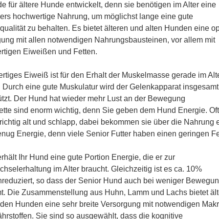
e für ältere Hunde entwickelt, denn sie benötigen im Alter eine
rs hochwertige Nahrung, um möglichst lange eine gute
ualität zu behalten. Es bietet älteren und alten Hunden eine o
ung mit allen notwendigen Nahrungsbausteinen, vor allem mit
tigen Eiweißen und Fetten.
tiges Eiweiß ist für den Erhalt der Muskelmasse gerade im Alt
. Durch eine gute Muskulatur wird der Gelenkapparat insgesamt
ützt. Der Hund hat wieder mehr Lust an der Bewegung
tte sind enorm wichtig, denn Sie geben dem Hund Energie. Oft
ichtig alt und schlapp, dabei bekommen sie über die Nahrung 
enug Energie, denn viele Senior Futter haben einen geringen Fet
erhält Ihr Hund eine gute Portion Energie, die er zur
chselerhaltung im Alter braucht. Gleichzeitig ist es ca. 10%
nreduziert, so dass der Senior Hund auch bei weniger Bewegun
t. Die Zusammenstellung aus Huhn, Lamm und Lachs bietet ält
den Hunden eine sehr breite Versorgung mit notwendigen Makr
hrstoffen. Sie sind so ausgewählt, dass die kognitive