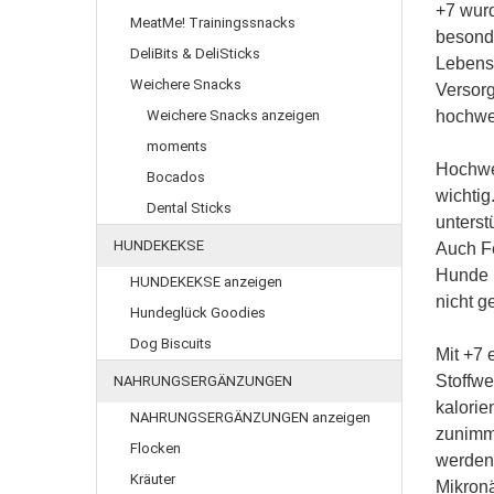
+7 wurd
MeatMe! Trainingssnacks
besonde
DeliBits & DeliSticks
Lebensq
Weichere Snacks
Versorg
Weichere Snacks anzeigen
hochwer
moments
Hochwer
Bocados
wichtig
Dental Sticks
unterst
HUNDEKEKSE
Auch Fe
Hunde r
HUNDEKEKSE anzeigen
nicht g
Hundeglück Goodies
Dog Biscuits
Mit +7 
Stoffwe
NAHRUNGSERGÄNZUNGEN
kalorie
NAHRUNGSERGÄNZUNGEN anzeigen
zunimm
Flocken
werden
Kräuter
Mikronä