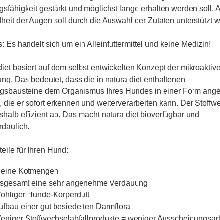
gsfähigkeit gestärkt und möglichst lange erhalten werden soll. 
eit der Augen soll durch die Auswahl der Zutaten unterstützt 
: Es handelt sich um ein Alleinfuttermittel und keine Medizin!
diet basiert auf dem selbst entwickelten Konzept der mikroaktiv
ng. Das bedeutet, dass die in natura diet enthaltenen
gsbausteine dem Organismus Ihres Hundes in einer Form ang
 die er sofort erkennen und weiterverarbeiten kann. Der Stoffw
eshalb effizient ab. Das macht natura diet bioverfügbar und
daulich.
teile für Ihren Hund:
leine Kotmengen
nsgesamt eine sehr angenehme Verdauung
ohliger Hunde-Körperduft
ufbau einer gut besiedelten Darmflora
eniger Stoffwechselabfallprodukte = weniger Ausscheidungsarb