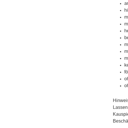
a
hi
m
m
h
b
m
m
m
k
f
o
o
Hinwei
Lassen 
Kauspie
Beschäf