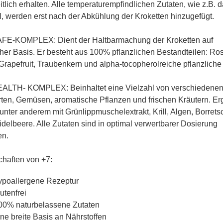
tlich erhalten. Alle temperaturempfindlichen Zutaten, wie z.B. 
, werden erst nach der Abkühlung der Kroketten hinzugefügt.
E-KOMPLEX: Dient der Haltbarmachung der Kroketten auf
cher Basis. Er besteht aus 100% pflanzlichen Bestandteilen: Ro
Grapefruit, Traubenkern und alpha-tocopherolreiche pflanzliche
LTH- KOMPLEX: Beinhaltet eine Vielzahl von verschiedene
ten, Gemüsen, aromatische Pflanzen und frischen Kräutern. Er
 unter anderem mit Grünlippmuschelextrakt, Krill, Algen, Borrets
delbeere. Alle Zutaten sind in optimal verwertbarer Dosierung
en.
haften von +7:
ypoallergene Rezeptur
utenfrei
00% naturbelassene Zutaten
ine breite Basis an Nährstoffen