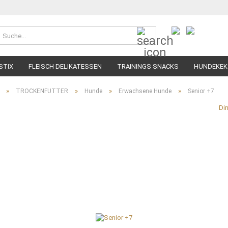
Suche...
STIX
FLEISCH DELIKATESSEN
TRAININGS SNACKS
HUNDEKEK
»
»
»
»
TROCKENFUTTER
Hunde
Erwachsene Hunde
Senior +7
Di