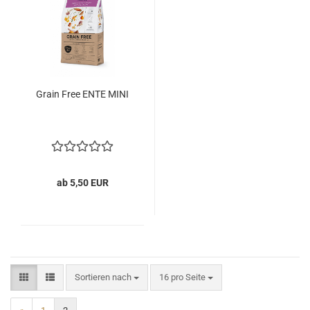
Grain Free ENTE MINI
ab 5,50 EUR
Sortieren nach
pro Seite
Sortieren nach
16 pro Seite