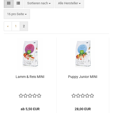
Sortieren nach
Sortieren nach
Alle Hersteller
pro Seite
16 pro Seite
«
1
2
Lamm & Reis MINI
Puppy Junior MINI
ab 5,50 EUR
28,00 EUR